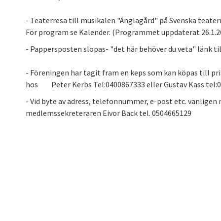
- Teaterresa till musikalen "Änglagård" på Svenska teatern
För program se Kalender. (Programmet uppdaterat 26.1.2
- Pappersposten slopas- "det här behöver du veta" länk til
- Föreningen har tagit fram en keps som kan köpas till pri
hos Peter Kerbs Tel:0400867333 eller Gustav Kass tel:
- Vid byte av adress, telefonnummer, e-post etc. vänligen
medlemssekreteraren Eivor Back tel. 0504665129