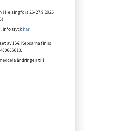
 i Helsingfors 26-27.9.2026
6)
l info tryck
här
set av 15€. Kepsarna finns
0400665613.
 meddela ändringen till